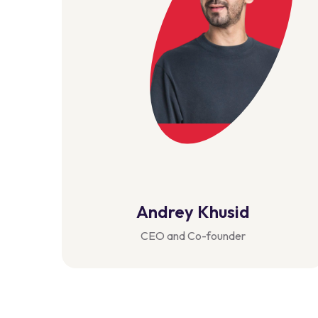
Anna Boyarkina
Head of Product