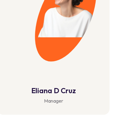
Ronald C. Clark
CEO and Co-founder