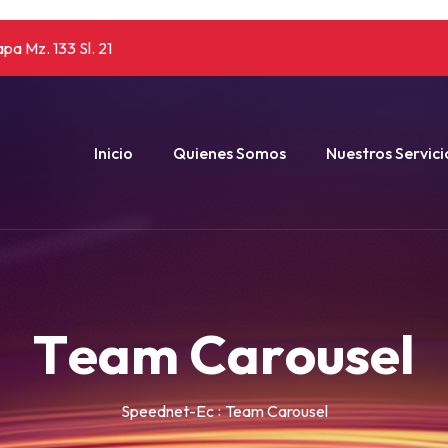
pa Mz. 133 Sl. 21
Inicio
Quienes Somos
Nuestros Servici
T
e
a
m
C
a
r
o
u
s
e
l
Speednet-Ec
Team Carousel