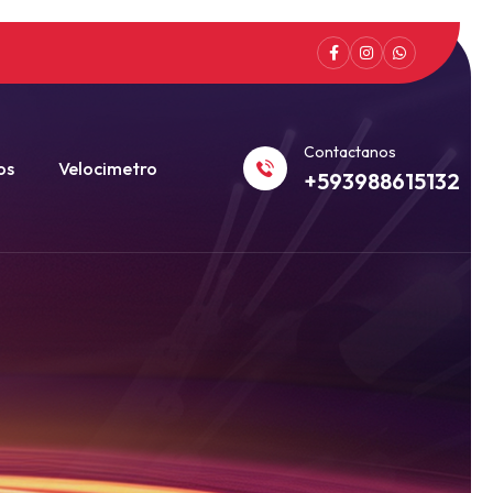
Contactanos
os
Velocimetro
+593988615132