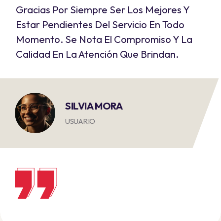
Gracias Por El Excelente Soporte . Me
Explicaron Cómo Usar Las Redes, Algo
Que Antes No Sabía, Y Ningún Otro
Servicio Se Había Tomado El Tiempo De
Enseñarme.
ARMANDO SERRANO
USUARIO