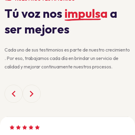
T
ú
v
o
z
n
o
s
i
m
p
u
l
s
a
a
s
e
r
m
e
j
o
r
e
s
Cada uno de sus testimonios es parte de nuestro crecimiento
. Por eso, trabajamos cada día en brindar un servicio de
calidad y mejorar continuamente nuestros procesos.