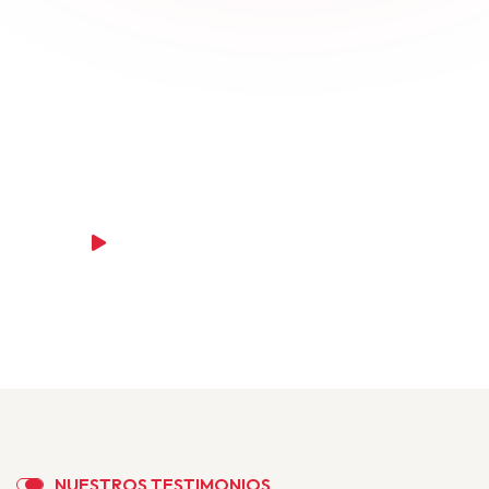
N
U
E
S
T
R
O
S
T
E
S
T
I
M
O
N
I
O
S