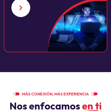
M
Á
S
C
O
N
E
X
I
Ó
N
,
M
Á
S
E
X
P
E
R
I
E
N
C
I
A
N
o
s
e
n
f
o
c
a
m
o
s
e
n
t
i