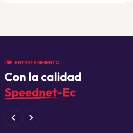
E
N
T
R
E
T
E
N
I
M
I
E
N
T
O
C
o
n
l
a
c
a
l
i
d
a
d
S
p
e
e
d
n
e
t
-
E
c