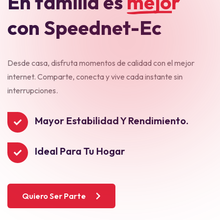
E
n
f
a
m
i
l
i
a
e
s
m
e
j
o
r
c
o
n
S
p
e
e
d
n
e
t
-
E
c
Desde casa, disfruta momentos de calidad con el mejor
internet. Comparte, conecta y vive cada instante sin
interrupciones.
Mayor Estabilidad Y Rendimiento.
Ideal Para Tu Hogar
Quiero Ser Parte