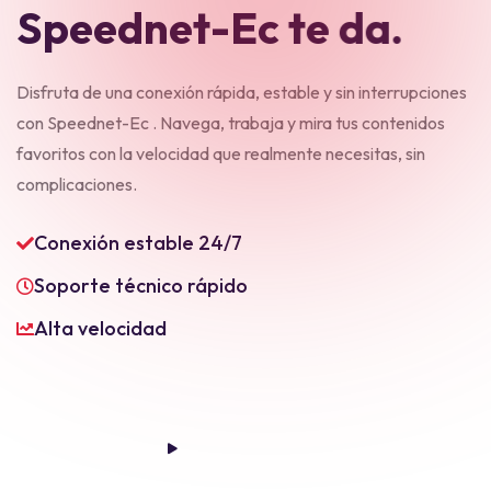
S
p
e
e
d
n
e
t
-
E
c
t
e
d
a
.
Disfruta de una conexión rápida, estable y sin interrupciones
con Speednet-Ec . Navega, trabaja y mira tus contenidos
favoritos con la velocidad que realmente necesitas, sin
complicaciones.
Conexión estable 24/7
Soporte técnico rápido
Alta velocidad