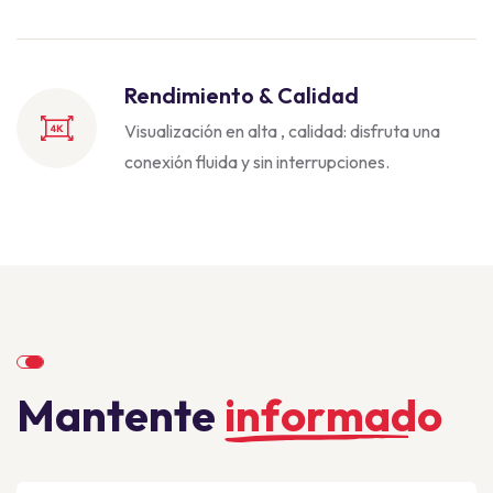
Rendimiento & Calidad
Visualización en alta ,
calidad: disfruta una
conexión fluida y sin interrupciones.
M
a
n
t
e
n
t
e
i
n
f
o
r
m
a
d
o