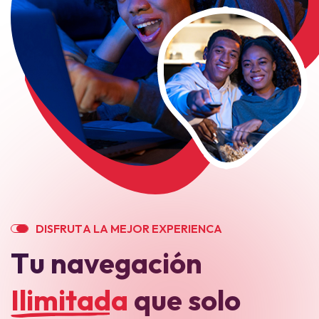
D
I
S
F
R
U
T
A
L
A
M
E
J
O
R
E
X
P
E
R
I
E
N
C
A
T
u
n
a
v
e
g
a
c
i
ó
n
I
l
i
m
i
t
a
d
a
q
u
e
s
o
l
o