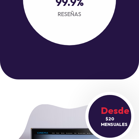
99.9
%
RESEÑAS
Desde
$20
MENSUALES