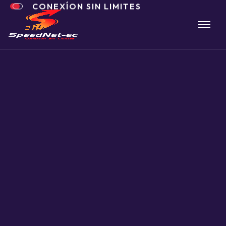
CONEXÍON SIN LIMITES
Speednet-Ec
es
velocidad que
se
siente.
En Durán vive la conexión sin límites.