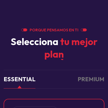
P
O
R
Q
U
E
P
E
N
S
A
M
O
S
E
N
T
I
S
e
l
e
c
c
i
o
n
a
t
u
m
e
j
o
r
p
l
a
n
ESSENTIAL
PREMIUM